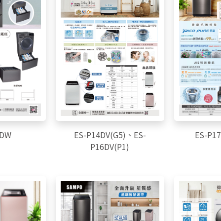
0DW
ES-P14DV(G5)、ES-
ES-P17
P16DV(P1)