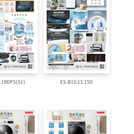
.19DPS(S1)
ES-B10.13.15D